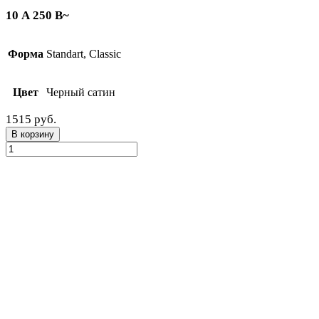
10 А 250 В~
Форма
Standart, Classic
Цвет
Черный сатин
1515 руб.
В корзину
Количество
товара
Выключатель
двухклавишный
перекрестный
с
подсветкой
(механизм
+
клавиши)
Черный
сатин