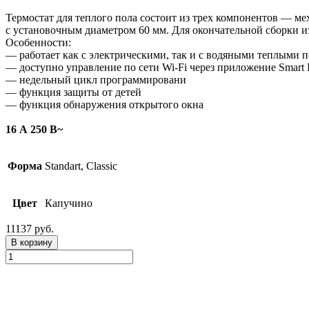
Термостат для теплого пола состоит из трех компонентов — ме
с установочным диаметром 60 мм. Для окончательной сборки и
Особенности:
— работает как с электрическими, так и с водяными теплыми 
— доступно управление по сети Wi-Fi через приложение Smart 
— недельный цикл программировани
— функция защиты от детей
— функция обнаружения открытого окна
16 А 250 В~
Форма
Standart, Classic
Цвет
Капучино
11137 руб.
В корзину
Количество
товара
Термостат
для
теплых