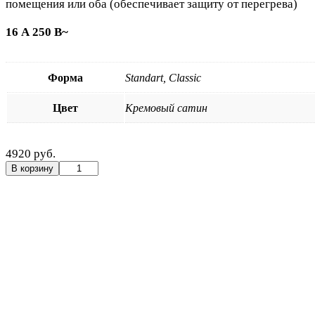
помещения или оба (обеспечивает защиту от перегрева)
16 А 250 В~
Форма
Standart, Classic
Цвет
Кремовый сатин
4920 руб.
Количество
В корзину
товара
Поворотный
термостат
для
теплых
полов
Кремовый
сатин