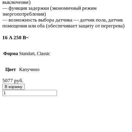
выключение)
— функция задержки (экономичный режим
энергопотребления)
— возможность выбора датчика — датчик пола, датчик
помещения или оба (обеспечивает защиту от перегрева)
16 А 250 В~
Форма
Standart, Classic
Цвет
Капучино
5077 руб.
В корзину
Количество
товара
Поворотный
термостат
для
теплых
полов
Капучино