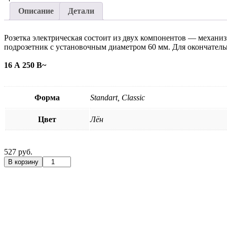
Описание
Детали
Розетка электрическая состоит из двух компонентов — механи
подрозетник с установочным диаметром 60 мм. Для окончатель
16 А 250 В~
Форма
Standart, Classic
Цвет
Лён
527 руб.
Количество
В корзину
товара
Розетка
электрическая
с
винтовым
подключением
Лён