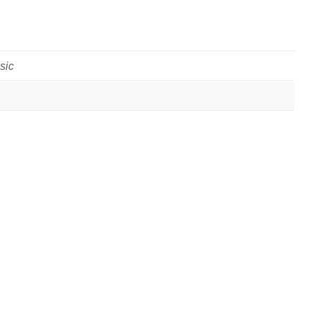
sic
о
нная