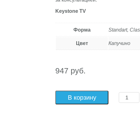
Keystone TV
Форма
Standart, Clas
Цвет
Капучино
947 руб.
В корзину
Количеств
товара
Розетка
телевизио
Капучино