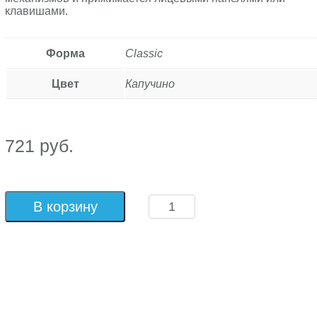
клавишами.
Форма
Classic
Цвет
Капучино
721 руб.
В корзину
Количество
товара
Рамка
трехместная
Classic
Капучино